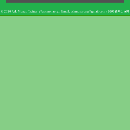
© 2026 Ask Mona / Twitter:
@askmonaorg
/ Email:
askmona.org@gmail.com
/
開発者向けAPI