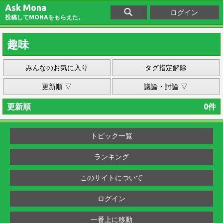
Ask Mona
ログイン
投稿してMONAをもらえた。
趣味
みんなのお気に入り
タグ指定解除
更新順 ▽
議論・討論 ▽
更新順
0件
トピック一覧
ランキング
このサイトについて
ログイン
一番上に移動