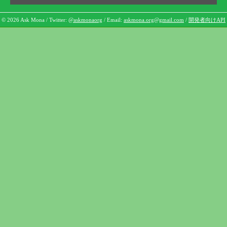
© 2026 Ask Mona / Twitter:
@askmonaorg
/ Email:
askmona.org@gmail.com
/
開発者向けAPI