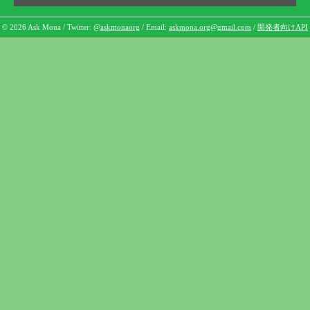
© 2026 Ask Mona / Twitter:
@askmonaorg
/ Email:
askmona.org@gmail.com
/
開発者向けAPI