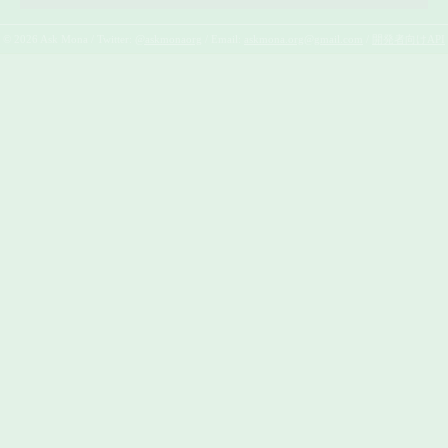
© 2026 Ask Mona / Twitter:
@askmonaorg
/ Email:
askmona.org@gmail.com
/
開発者向けAPI