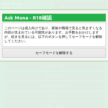
Ask Mona
ログイン
投稿してMONAをもらえた。
Ask Mona - R18確認
迷惑
このページは成人向けであり、家族や職場で見ると気まずくなる
内容が含まれている可能性があります。お手数をおかけします
みんなのお気に入り
タグ指定解除
が、続きを見るには、以下のボタンを押してセーフモードを解除
してください。
更新順 ▽
R18 ▽
更新順
0件
セーフモードを解除する
トピック一覧
ランキング
このサイトについて
ログイン
一番上に移動