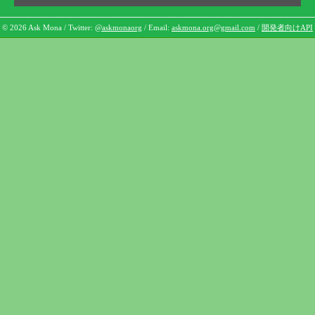
© 2026 Ask Mona / Twitter:
@askmonaorg
/ Email:
askmona.org@gmail.com
/
開発者向けAPI