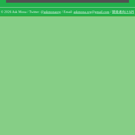
© 2026 Ask Mona / Twitter:
@askmonaorg
/ Email:
askmona.org@gmail.com
/
開発者向けAPI