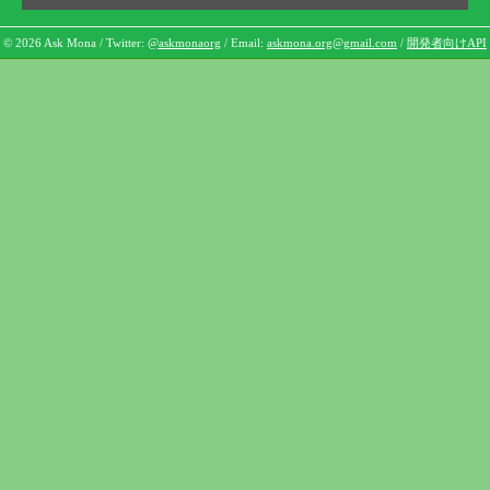
© 2026 Ask Mona / Twitter:
@askmonaorg
/ Email:
askmona.org@gmail.com
/
開発者向けAPI