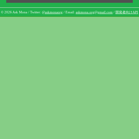
© 2026 Ask Mona / Twitter:
@askmonaorg
/ Email:
askmona.org@gmail.com
/
開発者向けAPI