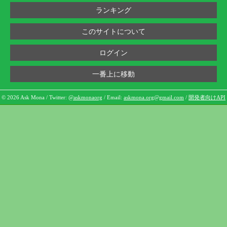
ランキング
このサイトについて
ログイン
一番上に移動
© 2026 Ask Mona / Twitter:
@askmonaorg
/ Email:
askmona.org@gmail.com
/
開発者向けAPI