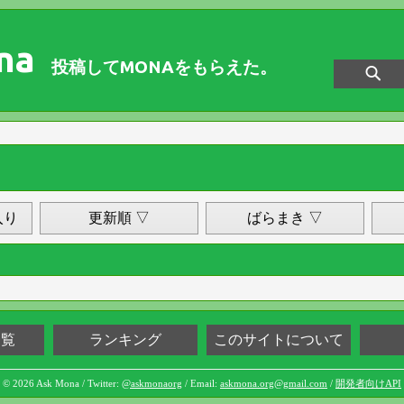
na
投稿してMONAをもらえた。
入り
更新順 ▽
ばらまき ▽
一覧
ランキング
このサイトについて
© 2026 Ask Mona / Twitter:
@askmonaorg
/ Email:
askmona.org@gmail.com
/
開発者向けAPI