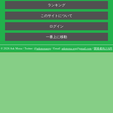
ランキング
このサイトについて
ログイン
一番上に移動
© 2026 Ask Mona / Twitter:
@askmonaorg
/ Email:
askmona.org@gmail.com
/
開発者向けAPI