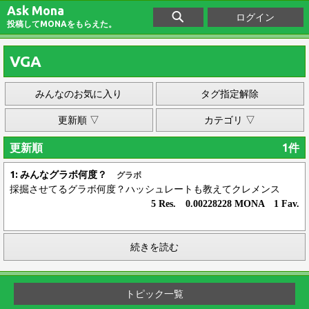
Ask Mona
ログイン
投稿してMONAをもらえた。
VGA
みんなのお気に入り
タグ指定解除
更新順 ▽
カテゴリ ▽
更新順
1件
1: みんなグラボ何度？
グラボ
採掘させてるグラボ何度？ハッシュレートも教えてクレメンス
5 Res. 0.00228228 MONA 1 Fav.
続きを読む
トピック一覧