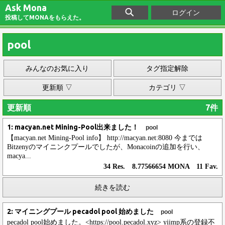
Ask Mona
ログイン
投稿してMONAをもらえた。
pool
みんなのお気に入り
タグ指定解除
更新順 ▽
カテゴリ ▽
更新順
7件
1: macyan.net Mining-Pool出来ました！
pool
【macyan.net Mining-Pool info】 http://macyan.net:8080 今までは
Bitzenyのマイニンクプールでしたが、Monacoinの追加を行い、
macya...
34 Res. 8.77566654 MONA 11 Fav.
続きを読む
2: マイニングプール pecadol pool 始めました
pool
pecadol pool始めました。<https://pool.pecadol.xyz> yiimp系の登録不