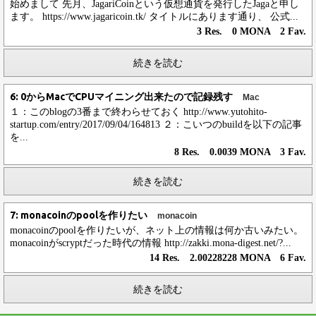
始めまして 先月、JagariCoinという仮想通貨を発行したJagaと申し
ます。 https://www.jagaricoin.tk/ タイトルにあります通り、 公式...
3 Res. 0 MONA 2 Fav.
続きを読む
6: 0からMacでCPUマイニング出来たので記録残す
Mac
１：このblogの3番まで終わらせておく http://www.yutohito-
startup.com/entry/2017/09/04/164813 ２：こいつのbuildを以下の記事
を...
8 Res. 0.0039 MONA 3 Fav.
続きを読む
7: monacoinのpoolを作りたい
monacoin
monacoinのpoolを作りたいが、ネット上の情報は何か古いみたい。
monacoinがscryptだった時代の情報 http://zakki.mona-digest.net/?...
14 Res. 2.00228228 MONA 6 Fav.
続きを読む