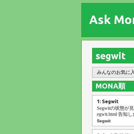
Ask Mo
segwit
みんなのお気に
MONA順
1: Segwit
Segwitの状態が見
egwit.html
Segwit