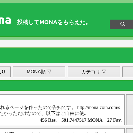
na
投稿してMONAをもらえた。
入り
MONA順 ▽
カテゴリ ▽
れるページを作ったので告知です。 http://mona-coin.com/s
 告知したかっただけなので、以下はご自由に使...
456 Res. 591.7447517 MONA 27 Fav.