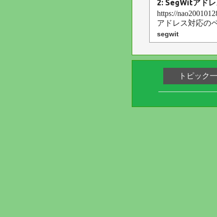
2: SegWi
https://nao2001012
アドレス対応のペ
segwit
トピック