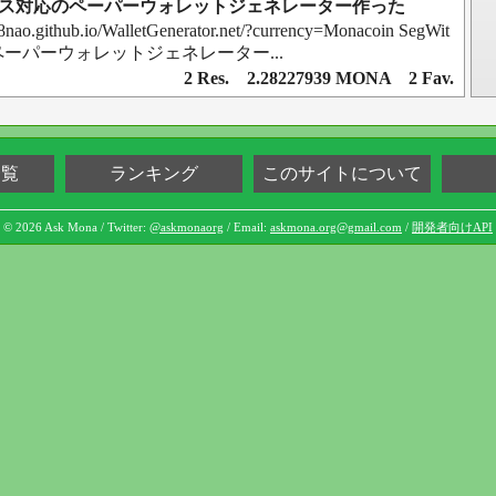
tアドレス対応のペーパーウォレットジェネレーター作った
8nao.github.io/WalletGenerator.net/?currency=Monacoin SegWit
ーパーウォレットジェネレーター...
2 Res. 2.28227939 MONA 2 Fav.
一覧
ランキング
このサイトについて
© 2026 Ask Mona / Twitter:
@askmonaorg
/ Email:
askmona.org@gmail.com
/
開発者向けAPI