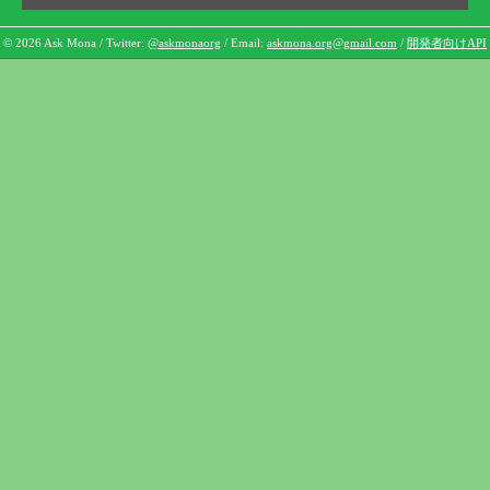
© 2026 Ask Mona / Twitter:
@askmonaorg
/ Email:
askmona.org@gmail.com
/
開発者向けAPI