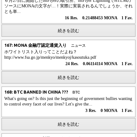
６月27日に開始したbitFlyerの取引所、bitFlyer LightningでHTLMの
ソースにMONAの文字が…！実際に実装されるんでしょうか、それ
とも単...
16 Res. 0.21488453 MONA 1 Fav.
続きを読む
167: MONA 金融庁認定通貨入り
ニュース
ホワイトリスト入りってことだよね？
http://www.fsa.go.jp/menkyo/menkyoj/kasoutuka.pdf
24 Res. 0.06114114 MONA 1 Fav.
続きを読む
168: BTC BANNED IN CHINA ???
BTC
What's going on? Is this just the beginning of government bullies wanting
to control every facet of our lives? Let's give the...
3 Res. 0 MONA 1 Fav.
続きを読む