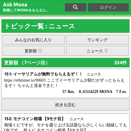
Ask Mona
ログイン
投稿してMONAをもらえた。
トピック一覧 : ニュース
みんなのお気に入り
ランキング
更新順 ▽
ニュース ▽
更新順 （7ページ目）
334件
151: イーサリアムが無料でもらえるぞ！！
ニュース
https://ethminer.io/90603 ここでイーサリアム少額だがずっともらえ
るぞ！ ちゃんと送金できた！
57 Res. 0.11514229 MONA 7 Fav.
続きを読む
152: モナコイン相場 【9モナ目】
ニュース
相場トピですが、モナを盛り上げる話題なら少しくらい脱線しても
OKです。 前トピ モナコイン相場【8モナ目】