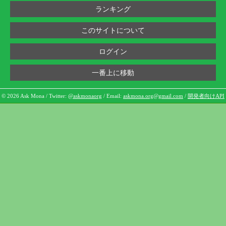
ランキング
このサイトについて
ログイン
一番上に移動
© 2026 Ask Mona / Twitter:
@askmonaorg
/ Email:
askmona.org@gmail.com
/
開発者向けAPI