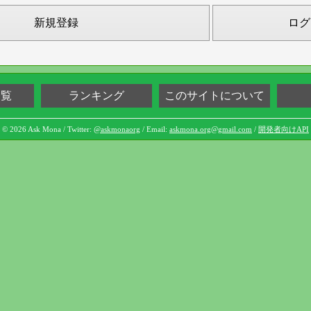
新規登録
ログ
一覧
ランキング
このサイトについて
© 2026 Ask Mona / Twitter:
@askmonaorg
/ Email:
askmona.org@gmail.com
/
開発者向けAPI