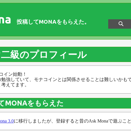
na
投稿してMONAをもらえた。
け二級のプロフィール
 モナコイン始動！
の勉強していて、モナコインとは関係させることは難しいかも
と考えてます。
てMONAをもらえた
ona 3.0
に移行しましたが、登録すると昔のAsk Monaで遊ぶこ