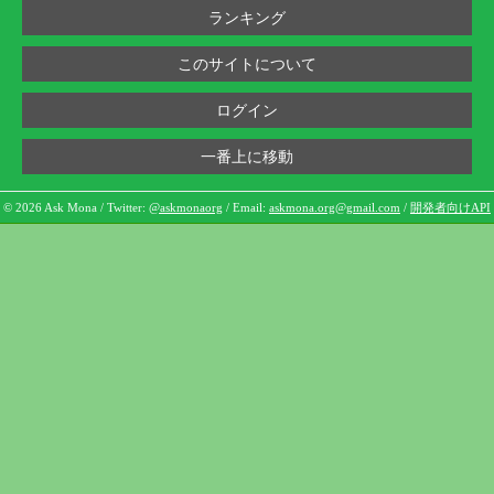
ランキング
このサイトについて
ログイン
一番上に移動
© 2026 Ask Mona / Twitter:
@askmonaorg
/ Email:
askmona.org@gmail.com
/
開発者向けAPI