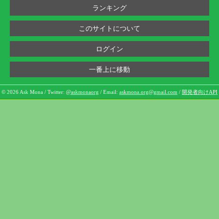
ランキング
このサイトについて
ログイン
一番上に移動
© 2026 Ask Mona / Twitter:
@askmonaorg
/ Email:
askmona.org@gmail.com
/
開発者向けAPI