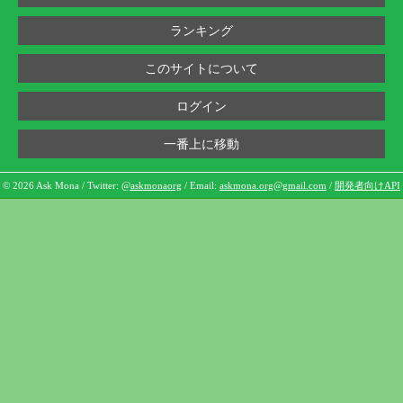
ランキング
このサイトについて
ログイン
一番上に移動
© 2026 Ask Mona / Twitter:
@askmonaorg
/ Email:
askmona.org@gmail.com
/
開発者向けAPI