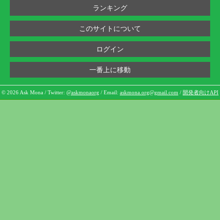
ランキング
このサイトについて
ログイン
一番上に移動
© 2026 Ask Mona / Twitter:
@askmonaorg
/ Email:
askmona.org@gmail.com
/
開発者向けAPI