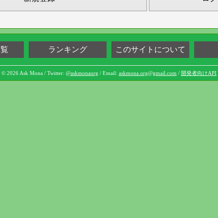
一覧
ランキング
このサイトについて
© 2026 Ask Mona / Twitter:
@askmonaorg
/ Email:
askmona.org@gmail.com
/
開発者向けAPI