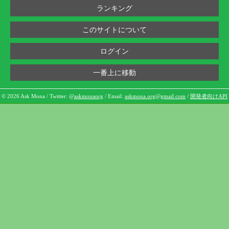
ランキング
このサイトについて
ログイン
一番上に移動
© 2026 Ask Mona / Twitter:
@askmonaorg
/ Email:
askmona.org@gmail.com
/
開発者向けAPI