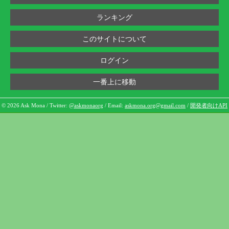
ランキング
このサイトについて
ログイン
一番上に移動
© 2026 Ask Mona / Twitter:
@askmonaorg
/ Email:
askmona.org@gmail.com
/
開発者向けAPI