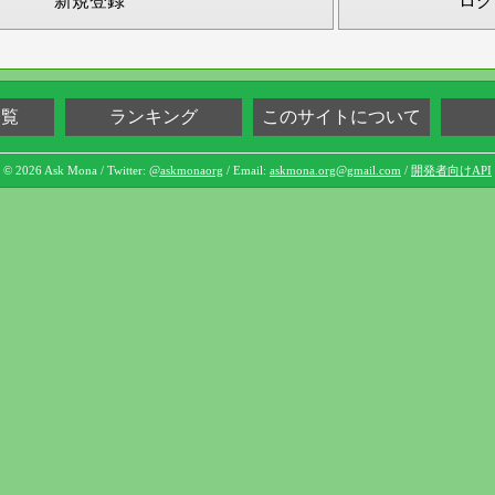
新規登録
ログ
一覧
ランキング
このサイトについて
© 2026 Ask Mona / Twitter:
@askmonaorg
/ Email:
askmona.org@gmail.com
/
開発者向けAPI