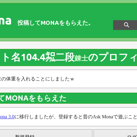
na
投稿してMONAをもらえた。
ト名104.4㌕二段
のプロフ
錬士
在の体重を入れることにしましたｗ
てMONAをもらえた
ona 3.0
に移行しましたが、登録すると昔のAsk Monaで遊ぶこ