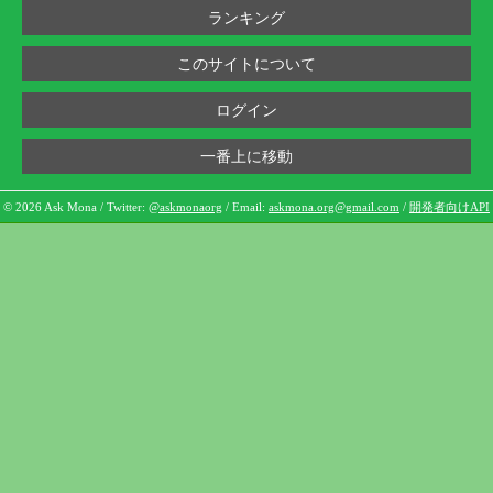
ランキング
このサイトについて
ログイン
一番上に移動
© 2026 Ask Mona / Twitter:
@askmonaorg
/ Email:
askmona.org@gmail.com
/
開発者向けAPI