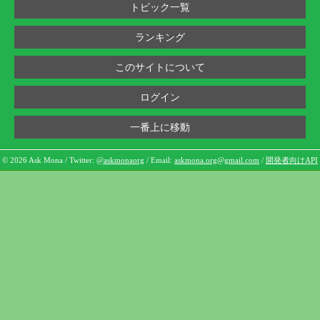
トピック一覧
ランキング
このサイトについて
ログイン
一番上に移動
© 2026 Ask Mona / Twitter:
@askmonaorg
/ Email:
askmona.org@gmail.com
/
開発者向けAPI