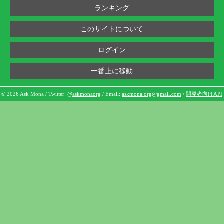
ランキング
このサイトについて
ログイン
一番上に移動
© 2026 Ask Mona / Twitter:
@askmonaorg
/ Email:
askmona.org@gmail.com
/
開発者向けAPI