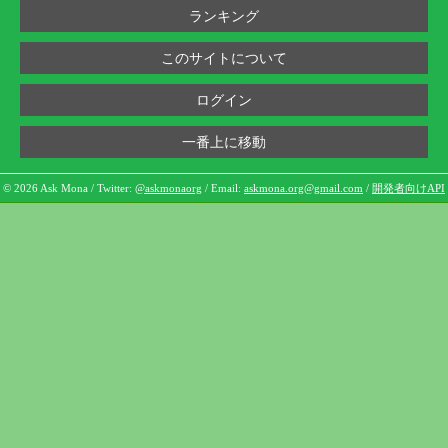
ランキング
このサイトについて
ログイン
一番上に移動
© 2026 Ask Mona / Twitter:
@askmonaorg
/ Email:
askmona.org@gmail.com
/
開発者向けAPI