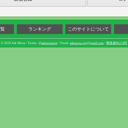
一覧
ランキング
このサイトについて
© 2026 Ask Mona / Twitter:
@askmonaorg
/ Email:
askmona.org@gmail.com
/
開発者向けAPI