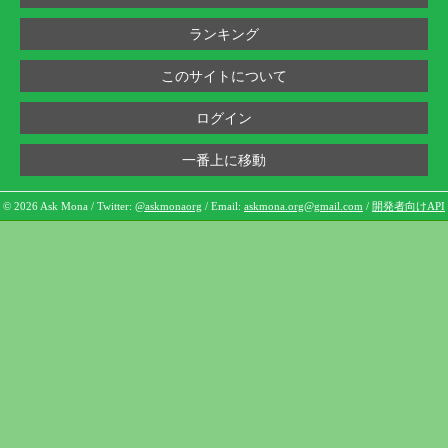
ランキング
このサイトについて
ログイン
一番上に移動
© 2026 Ask Mona / Twitter:
@askmonaorg
/ Email:
askmona.org@gmail.com
/
開発者向けAPI