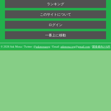
ランキング
このサイトについて
ログイン
一番上に移動
© 2026 Ask Mona / Twitter:
@askmonaorg
/ Email:
askmona.org@gmail.com
/
開発者向けAPI