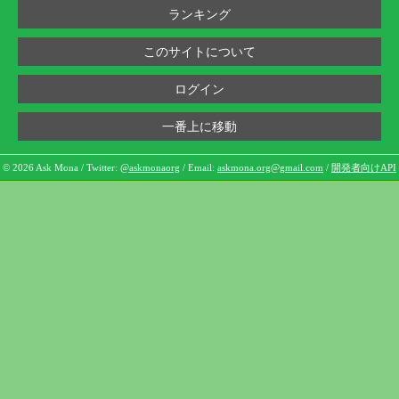
ランキング
このサイトについて
ログイン
一番上に移動
© 2026 Ask Mona / Twitter:
@askmonaorg
/ Email:
askmona.org@gmail.com
/
開発者向けAPI