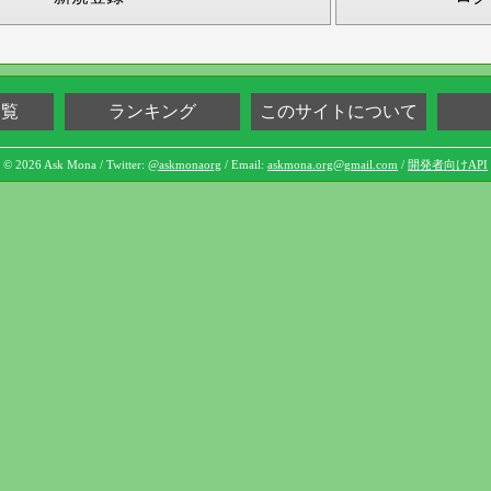
一覧
ランキング
このサイトについて
© 2026 Ask Mona / Twitter:
@askmonaorg
/ Email:
askmona.org@gmail.com
/
開発者向けAPI