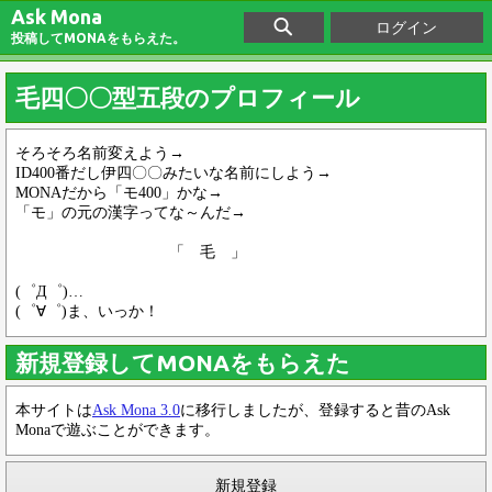
Ask Mona
ログイン
投稿してMONAをもらえた。
毛四〇〇型五段のプロフィール
そろそろ名前変えよう→
ID400番だし伊四〇〇みたいな名前にしよう→
MONAだから「モ400」かな→
「モ」の元の漢字ってな～んだ→
「 毛 」
(゜Д゜)…
(゜∀゜)ま、いっか！
新規登録してMONAをもらえた
本サイトは
Ask Mona 3.0
に移行しましたが、登録すると昔のAsk
Monaで遊ぶことができます。
新規登録