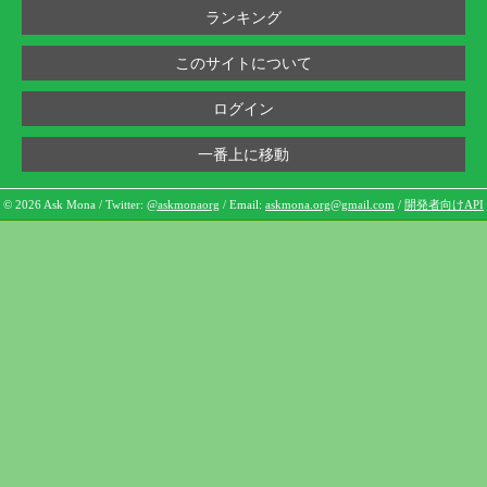
ランキング
このサイトについて
ログイン
一番上に移動
© 2026 Ask Mona / Twitter:
@askmonaorg
/ Email:
askmona.org@gmail.com
/
開発者向けAPI