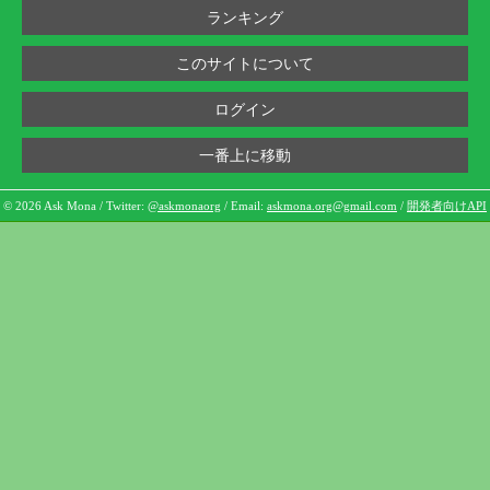
ランキング
このサイトについて
ログイン
一番上に移動
© 2026 Ask Mona / Twitter:
@askmonaorg
/ Email:
askmona.org@gmail.com
/
開発者向けAPI