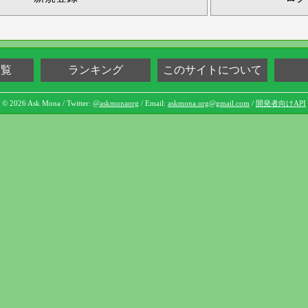
一覧
ランキング
このサイトについて
© 2026 Ask Mona / Twitter:
@askmonaorg
/ Email:
askmona.org@gmail.com
/
開発者向けAPI