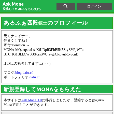
Ask Mona
ログイン
投稿してMONAをもらえた。
あるふぁ四段
のプロフィール
錬士
元モナマイナー。
仲良くしてね！
寄付/Donation →
MONA:MQznqxoaLsbKiUDpR3EbB5K5ZtyZVRjWTa
BTC:1G1BLkCWpQX6rstWUjzygrCR6yubCypcnE
HTMLの勉強してます…(>_<)
ブログ:
blog.dafu.cf
ポートフォリオ:
dafu.cf
新規登録してMONAをもらえた
本サイトは
Ask Mona 3.0
に移行しましたが、登録すると昔のAsk
Monaで遊ぶことができます。