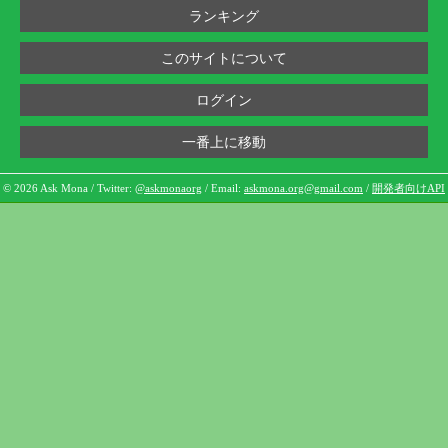
ランキング
このサイトについて
ログイン
一番上に移動
© 2026 Ask Mona / Twitter:
@askmonaorg
/ Email:
askmona.org@gmail.com
/
開発者向けAPI