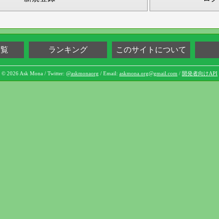
一覧
ランキング
このサイトについて
© 2026 Ask Mona / Twitter:
@askmonaorg
/ Email:
askmona.org@gmail.com
/
開発者向けAPI