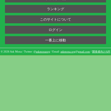
ランキング
このサイトについて
ログイン
一番上に移動
© 2026 Ask Mona / Twitter:
@askmonaorg
/ Email:
askmona.org@gmail.com
/
開発者向けAPI