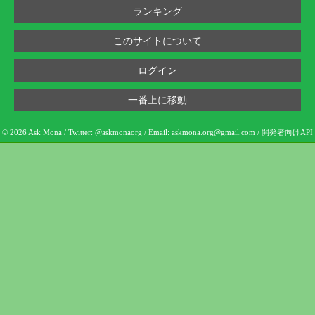
ランキング
このサイトについて
ログイン
一番上に移動
© 2026 Ask Mona / Twitter:
@askmonaorg
/ Email:
askmona.org@gmail.com
/
開発者向けAPI