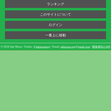
ランキング
このサイトについて
ログイン
一番上に移動
© 2026 Ask Mona / Twitter:
@askmonaorg
/ Email:
askmona.org@gmail.com
/
開発者向けAPI