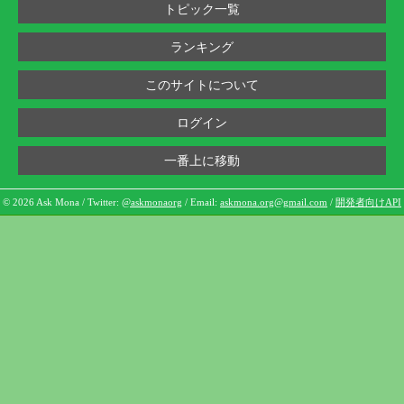
トピック一覧
ランキング
このサイトについて
ログイン
一番上に移動
© 2026 Ask Mona / Twitter:
@askmonaorg
/ Email:
askmona.org@gmail.com
/
開発者向けAPI