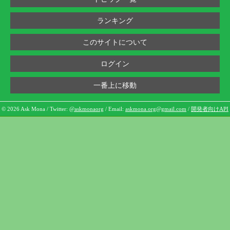
ランキング
このサイトについて
ログイン
一番上に移動
© 2026 Ask Mona / Twitter:
@askmonaorg
/ Email:
askmona.org@gmail.com
/
開発者向けAPI