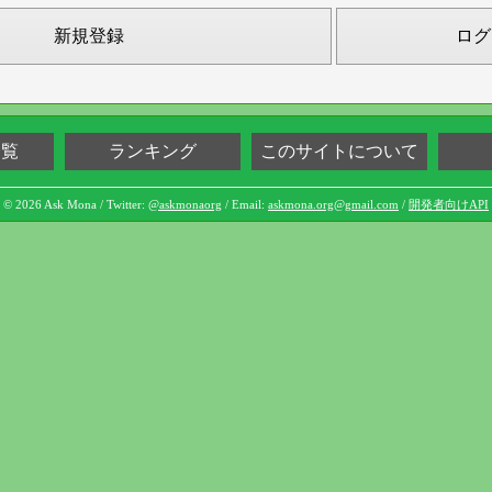
新規登録
ログ
一覧
ランキング
このサイトについて
© 2026 Ask Mona / Twitter:
@askmonaorg
/ Email:
askmona.org@gmail.com
/
開発者向けAPI