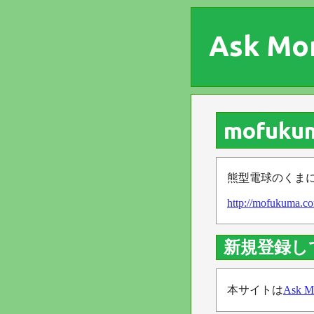
Ask Mo
mofu
熊型電球のくま
http://mofukuma.c
新規登録し
本サイトは
Ask M