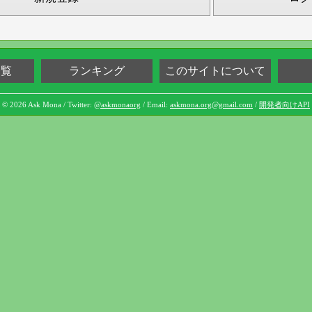
一覧
ランキング
このサイトについて
© 2026 Ask Mona / Twitter:
@askmonaorg
/ Email:
askmona.org@gmail.com
/
開発者向けAPI