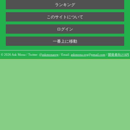
ランキング
このサイトについて
ログイン
一番上に移動
© 2026 Ask Mona / Twitter:
@askmonaorg
/ Email:
askmona.org@gmail.com
/
開発者向けAPI