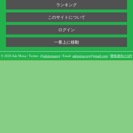
ランキング
このサイトについて
ログイン
一番上に移動
© 2026 Ask Mona / Twitter:
@askmonaorg
/ Email:
askmona.org@gmail.com
/
開発者向けAPI